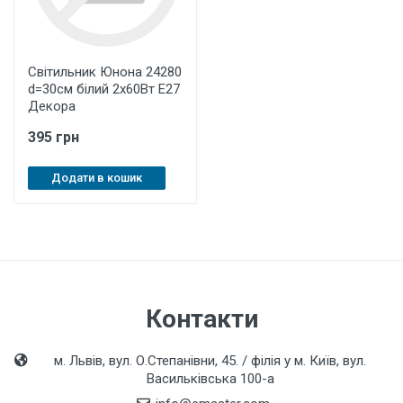
Світильник Юнона 24280
d=30см білий 2х60Вт Е27
Декора
395 грн
Додати в кошик
Контакти
м. Львів, вул. О.Степанівни, 45. / філія у м. Київ, вул.
Васильківська 100-а