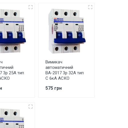
ач
Вимикач
тичний
автоматичний
7 3р 25А тип
ВА-2017 3р 32А тип
АСКО
С 6кА АСКО
н
575 грн