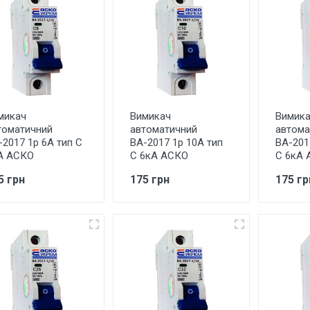
микач
Вимикач
Вимик
томатичний
автоматичний
автома
-2017 1р 6А тип С
ВА-2017 1р 10А тип
ВА-201
А АСКО
С 6кА АСКО
С 6кА 
5 грн
175 грн
175 гр