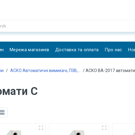
ин
Мережа магазинів
Доставка та оплата
Про нас
Но
ри
/
АСКО Автоматичні вимикачі, ПЗВ,...
/ АСКО ВА-2017 автомати
омати C