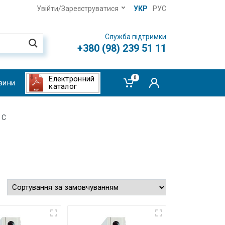
Увійти/Зареєструватися
УКР
РУС
Служба підтримки
+380 (98) 239 51 11
Електронний
0
вини
каталог
 C