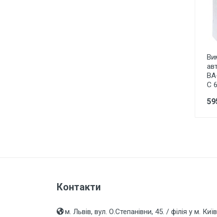
EL-BI FINO Біла
електрофурнітура внутрішня
OVIVO електрофурнітура
внутрішня біла, крем, металлік
Електрофурнітура внутрішня
Ви
невеликі серії і супутні товари
ав
ВА
Schneider UNICA
С 
електрофурнітура внутрішня
59
Schneider ANIA, ASFORA
електрофурнітура внутрішня
Мобільні, Телефонні і ТВ
аксесуари, пакети
Контакти
м. Львів, вул. О.Степанівни, 45. / філія у м. Київ