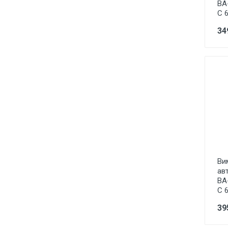
ВА
Лампи розжарювання
С 
Лампи люмінісцентні
34
Лампи енергоощадні Е27, Е14,
E40
Лампи галогенні
Лампи промислові, для
вуличних світильників
LED стрічки та модулі, блоки
живлення, світлові шнури,
світлодіодні гірлянди
Технічне освітлення під лампу
Е27 цоколь
Ви
ав
Точкове освітлення
ВА
С 
Декоративне освітлення
39
Садово-паркове освітлення