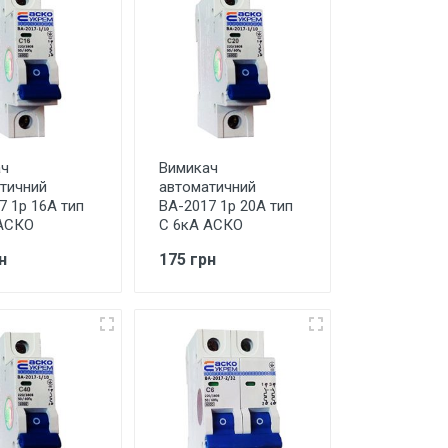
ач
Вимикач
тичний
автоматичний
7 1р 16А тип
ВА-2017 1р 20А тип
АСКО
С 6кА АСКО
н
175 грн