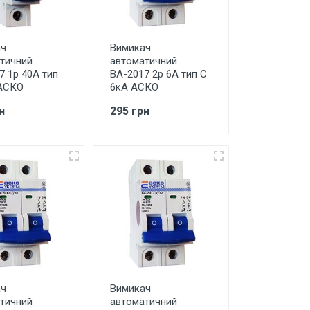
ач
Вимикач
тичний
автоматичний
7 1р 40А тип
ВА-2017 2р 6А тип С
АСКО
6кА АСКО
н
295 грн
ач
Вимикач
тичний
автоматичний