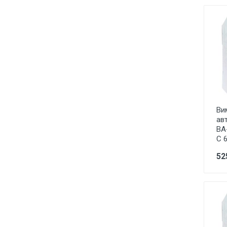
Настільні світ., Ліхтарі,
Переноски
Комплектуючі до світильників
EL-BI Zirve,Tuna Біла і Кремова
електрофурнітура внутрішня
EL-BI Zirve Дерево
електрофурнітура внутрішня
EL-BI Zirve Металік
електрофурнітура внутрішня
Ви
ав
EL-BI ZENA біла, кремова і чорна
ВА
глянцева електрофурнітура
С 
внутрішня
52
EL-BI ZENA Металік, Дерево,
Колір електрофурнітура
внутрішня
EL-BI NEO Біла
електрофурнітура (розпродаж
по зниженій ціні)