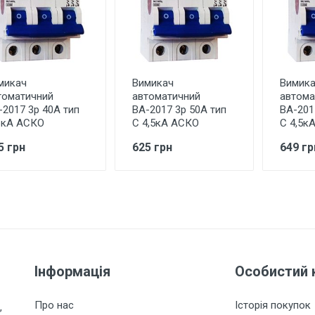
микач
Вимикач
Вимик
томатичний
автоматичний
автома
-2017 3р 40А тип
ВА-2017 3р 50А тип
ВА-201
6кА АСКО
С 4,5кА АСКО
С 4,5к
5 грн
625 грн
649 гр
Інформація
Особистий 
Про нас
Історія покупок
,