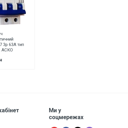
ач
тичний
7 3р 63А тип
А АСКО
н
кабінет
Ми у
соцмережах