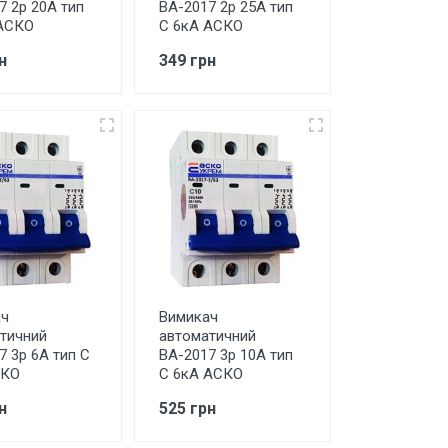
7 2р 20А тип
ВА-2017 2р 25А тип
АСКО
С 6кА АСКО
н
349 грн
ач
Вимикач
тичний
автоматичний
7 3р 6А тип С
ВА-2017 3р 10А тип
СКО
С 6кА АСКО
н
525 грн