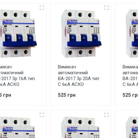
микач
Вимикач
Вимик
томатичний
автоматичний
автома
-2017 3р 16А тип
ВА-2017 3р 20А тип
ВА-201
6кА АСКО
С 6кА АСКО
С 6кА 
5 грн
525 грн
525 гр