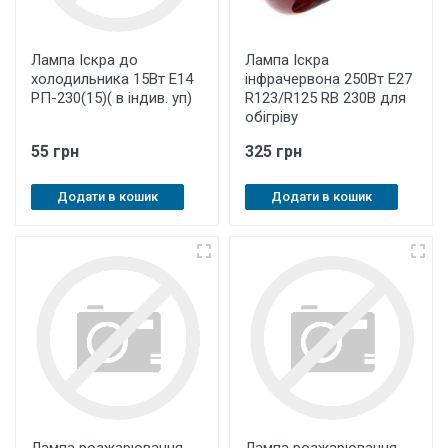
Лампа Іскра до
Лампа Іскра
холодильника 15Вт Е14
інфрачервона 250Вт Е27
РП-230(15)( в індив. уп)
R123/R125 RB 230В для
обігріву
55 грн
325 грн
Додати в кошик
Додати в кошик