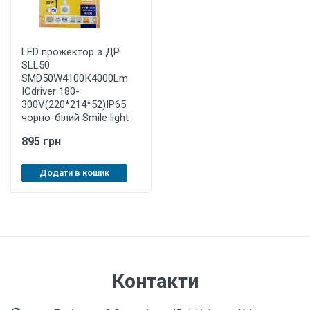
LED прожектор з ДР
SLL50
SMD50W4100К4000Lm
ICdriver 180-
300V(220*214*52)IP65
чорно-білий Smile light
895 грн
Додати в кошик
Контакти