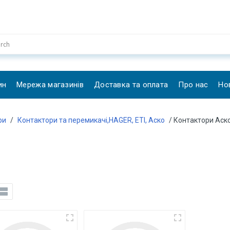
ин
Мережа магазинів
Доставка та оплата
Про нас
Но
ри
/
Контактори та перемикачі,HAGER, ETI, Аско
/ Контактори Аск