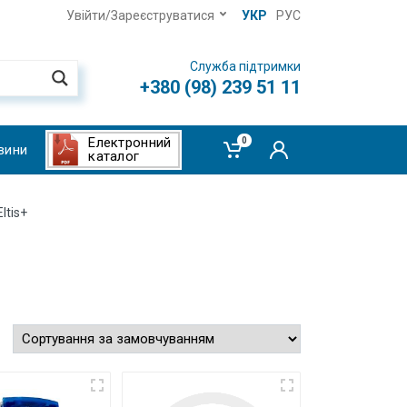
Увійти/Зареєструватися
УКР
РУС
Служба підтримки
+380 (98) 239 51 11
Електронний
0
вини
каталог
ltis+