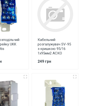
озподільчий
Кабельний
-рейку UKK
розгалужувач SV-95
tis
з кришкою 95/16
1х95мм2 АСКО
н
249 грн