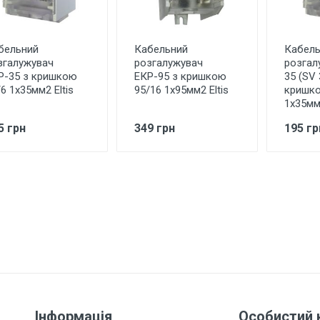
бельний
Кабельний
Кабель
згалужувач
розгалужувач
розгал
Р-35 з кришкою
ЕКР-95 з кришкою
35 (SV 
6 1х35мм2 Eltis
95/16 1х95мм2 Eltis
кришко
1х35м
5 грн
349 грн
195 гр
Інформація
Особистий 