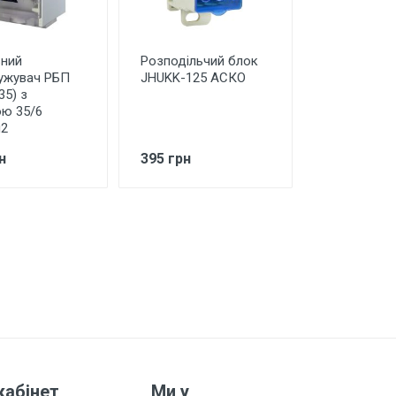
ний
Розподільчий блок
ужувач РБП
JHUKK-125 АСКО
35) з
ю 35/6
м2
н
395 грн
кабінет
Ми у