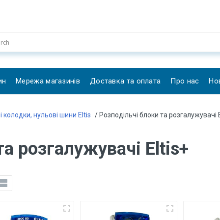
ин
Мережа магазинів
Доставка та оплата
Про нас
Но
 колодки, нульові шини Eltis
/ Розподільчі блоки та розгалужувачі E
та розгалужувачі Eltis+