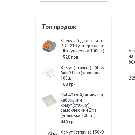
Захист від перепадів напруги,
безперебійне живлення,
блискавкозахист
Топ продаж
Магнітні пускачі, контактори,
реле
Клема з”єднувальна
Кнопки, перемикачі, пости...
PCT-213 універсальна
Бл
Eltis (упаковка 100шт)
Дзвоники, кнопки до дзвоників
на
1520 грн
80А
Коробки монтажні і розподільчі
Хомут (стяжка) 200×5
білий Eltis (упаковка
Щитки, бокси, панелі пластикові
22
100шт)
160 грн
Щитки, бокси металеві
ТМ-40 майданчик під
Дверки ревізійні (металеві та
кабельний
пластмасові)
хомут(стяжку)
самоклеючий Eltis .
LED Лампи (світлодіодні)
(упаковка 100шт)
440 грн
LED Панелі (світлодіодні)
Хомут (стяжка) 150×3