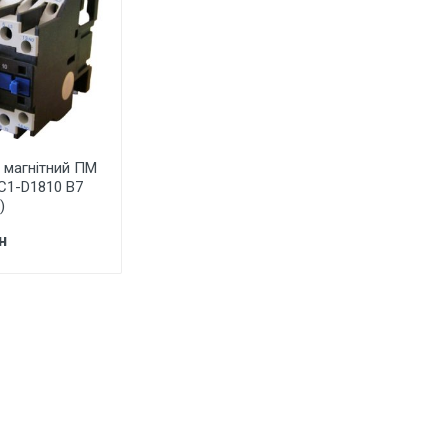
 магнітний ПМ
LC1-D1810 В7
)
н