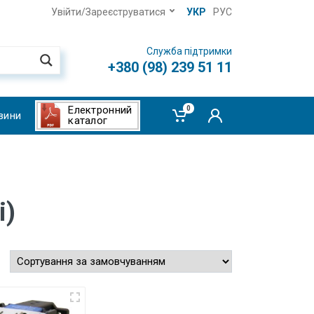
Увійти/Зареєструватися
УКР
РУС
Служба підтримки
+380 (98) 239 51 11
Електронний
0
вини
каталог
і)