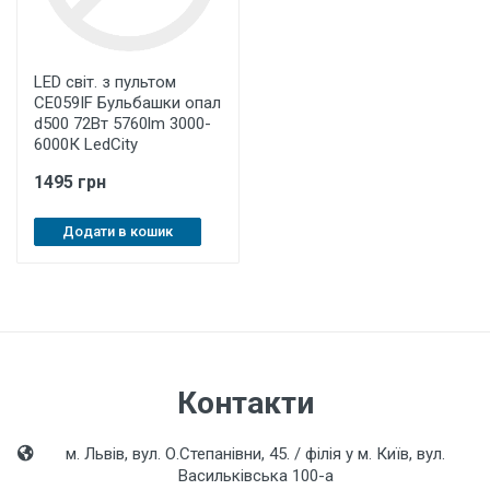
LED світ. з пультом
CE059IF Бульбашки опал
d500 72Вт 5760lm 3000-
6000К LedCity
1495 грн
Додати в кошик
Контакти
м. Львів, вул. О.Степанівни, 45. / філія у м. Київ, вул.
Васильківська 100-а