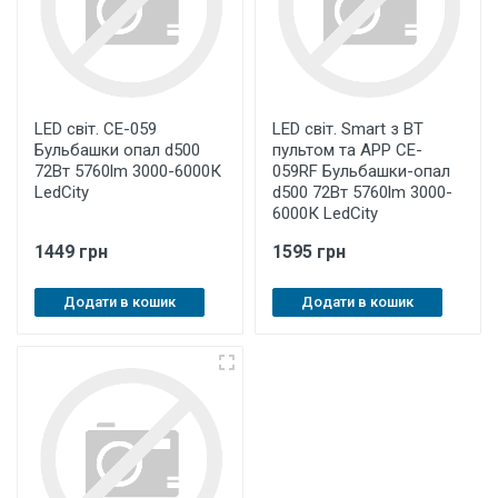
LED світ. CE-059
LED світ. Smart з BT
Бульбашки опал d500
пультом та APP CE-
72Вт 5760lm 3000-6000К
059RF Бульбашки-опал
LedCity
d500 72Вт 5760lm 3000-
6000К LedCity
1449 грн
1595 грн
Додати в кошик
Додати в кошик