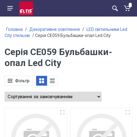
Головна
/
Декоративне освітлення
/
LED світильники Led
City стельові
/ Серія CE059 Бульбашки-опал Led City
Серія CE059 Бульбашки-
опал Led City
Фільтр