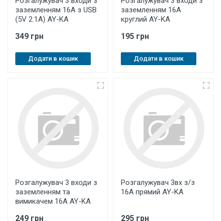
Розгалужувач 3 входи з
Розгалужувач 3 входи з
заземленням 16А з USB
заземленням 16А
(5V 2.1A) AY-KA
круглий AY-KA
349 грн
195 грн
Додати в кошик
Додати в кошик
Розгалужувач 3 входи з
Розгалужувач 3вх з/з
заземленням та
16А прямий AY-KA
вимикачем 16А AY-KA
249 грн
295 грн