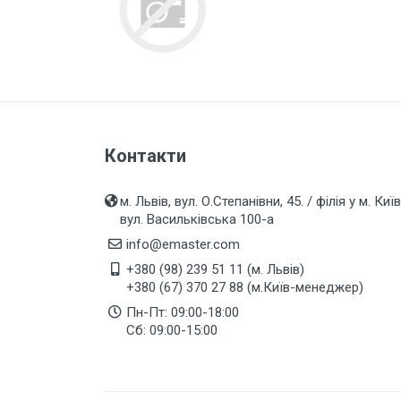
Захист від перепадів напруги,
безперебійне живлення,
блискавкозахист
Магнітні пускачі, контактори,
реле
Кнопки, перемикачі, пости...
Контакти
Дзвоники, кнопки до дзвоників
Коробки монтажні і розподільчі
м. Львів, вул. О.Степанівни, 45. / філія у м. Київ
вул. Васильківська 100-а
Щитки, бокси, панелі пластикові
info@emaster.com
Щитки, бокси металеві
+380 (98) 239 51 11 (м. Львів)
+380 (67) 370 27 88 (м.Київ-менеджер)
Дверки ревізійні (металеві та
пластмасові)
Пн-Пт: 09:00-18:00
Сб: 09:00-15:00
LED Лампи (світлодіодні)
LED Панелі (світлодіодні)