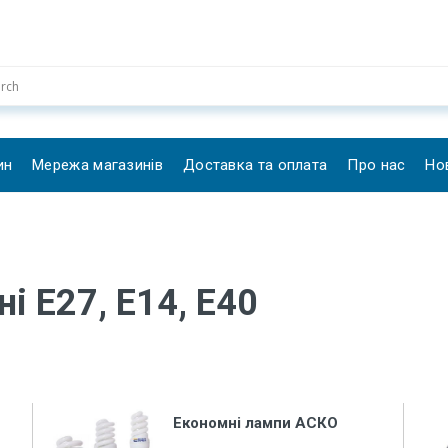
ин
Мережа магазинів
Доставка та оплата
Про нас
Но
і Е27, Е14, E40
Економні лампи АСКО