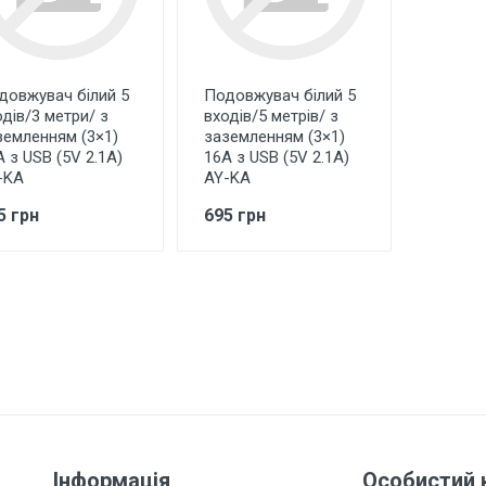
довжувач білий 5
Подовжувач білий 5
одів/3 метри/ з
входів/5 метрів/ з
земленням (3×1)
заземленням (3×1)
А з USB (5V 2.1A)
16А з USB (5V 2.1A)
-KA
AY-KA
5 грн
695 грн
Інформація
Особистий 