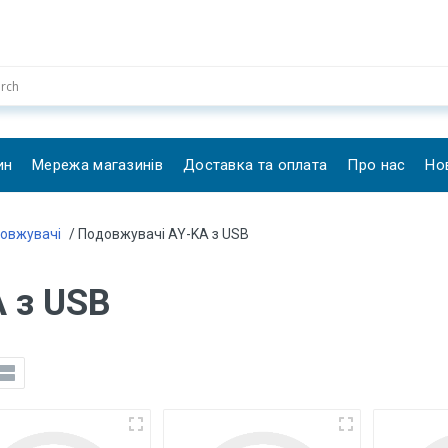
ин
Мережа магазинів
Доставка та оплата
Про нас
Но
овжувачі
/ Подовжувачі AY-KA з USB
 з USB