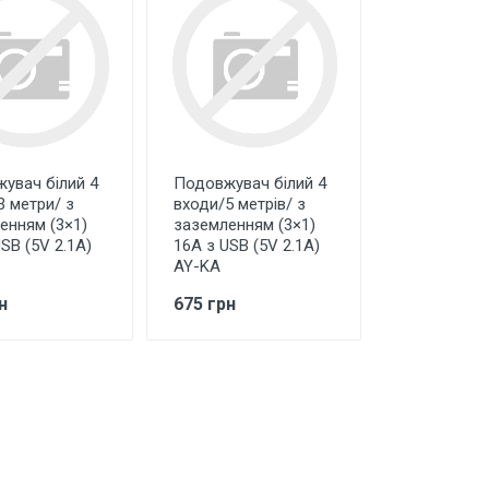
увач білий 4
Подовжувач білий 4
3 метри/ з
входи/5 метрів/ з
енням (3×1)
заземленням (3×1)
SB (5V 2.1A)
16А з USB (5V 2.1A)
AY-KA
н
675 грн