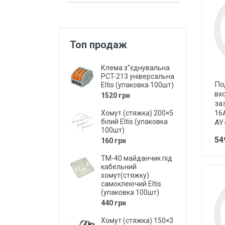
Захист від перепадів напруги,
безперебійне живлення,
блискавкозахист
Топ продаж
Магнітні пускачі, контактори,
реле
Клема з”єднувальна
Кнопки, перемикачі, пости...
PCT-213 універсальна
По
Eltis (упаковка 100шт)
Дзвоники, кнопки до дзвоників
вх
1520 грн
за
Коробки монтажні і розподільчі
16
Хомут (стяжка) 200×5
білий Eltis (упаковка
AY
Щитки, бокси, панелі пластикові
100шт)
54
160 грн
Щитки, бокси металеві
ТМ-40 майданчик під
Дверки ревізійні (металеві та
кабельний
пластмасові)
хомут(стяжку)
самоклеючий Eltis .
LED Лампи (світлодіодні)
(упаковка 100шт)
440 грн
LED Панелі (світлодіодні)
Хомут (стяжка) 150×3