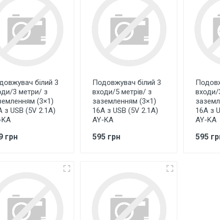
довжувач білий 3
Подовжувач білий 3
Подовж
оди/3 метри/ з
входи/5 метрів/ з
входи/
земленням (3×1)
заземленням (3×1)
заземл
А з USB (5V 2.1A)
16А з USB (5V 2.1A)
16А з U
-KA
AY-KA
AY-KA
9 грн
595 грн
595 гр