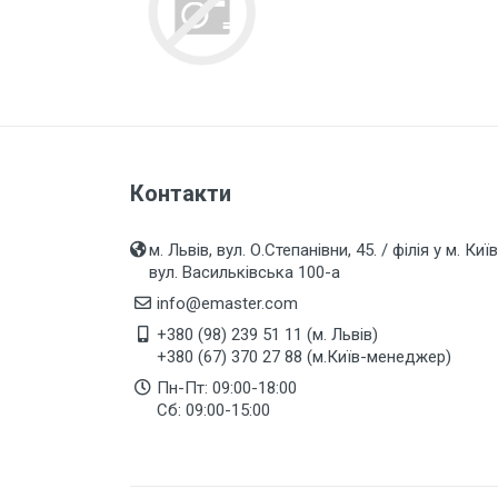
Захист від перепадів напруги,
безперебійне живлення,
блискавкозахист
Магнітні пускачі, контактори,
реле
Кнопки, перемикачі, пости...
Контакти
Дзвоники, кнопки до дзвоників
Коробки монтажні і розподільчі
м. Львів, вул. О.Степанівни, 45. / філія у м. Київ
вул. Васильківська 100-а
Щитки, бокси, панелі пластикові
info@emaster.com
Щитки, бокси металеві
+380 (98) 239 51 11 (м. Львів)
+380 (67) 370 27 88 (м.Київ-менеджер)
Дверки ревізійні (металеві та
пластмасові)
Пн-Пт: 09:00-18:00
Сб: 09:00-15:00
LED Лампи (світлодіодні)
LED Панелі (світлодіодні)