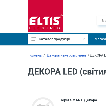
Магаз
Каталог продукції
Кабельно-провідникова
продукція
Головна
/
Декоративне освітлення
/ ДЕКОРА LE
Системи електричного обігріву
ДЕКОРА LED (світи
Засоби для прокладки, монтажу
і кріплення кабеля
Монтажні вироби
Автоматичні вимикачі, ПЗВ,
контактори
Серія SMART Декора
Пристрої автоматики