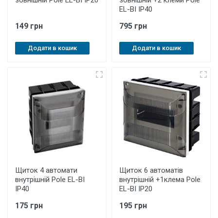
зовнішній Pole EL-BI IP20
зовнішній +2 клеми Pole
EL-BI IP40
149 грн
795 грн
Додати в кошик
Додати в кошик
Щиток 4 автомати
Щиток 6 автоматів
внутрішній Pole EL-BI
внутрішній +1клема Pole
IP40
EL-BI IP20
175 грн
195 грн