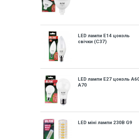
Захист від перепадів напруги,
безперебійне живлення,
блискавкозахист
Магнітні пускачі, контактори,
реле
LED лампи Е14 цоколь
свічки (С37)
Кнопки, перемикачі, пости...
Дзвоники, кнопки до дзвоників
Коробки монтажні і розподільчі
Щитки, бокси, панелі пластикові
LED лампи Е27 цоколь А60
А70
Щитки, бокси металеві
Дверки ревізійні (металеві та
пластмасові)
LED Лампи (світлодіодні)
LED міні лампи 230B G9
LED Панелі (світлодіодні)