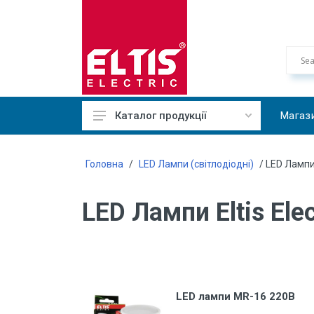
Магаз
Каталог продукції
Кабельно-провідникова
продукція
Головна
/
LED Лампи (світлодіодні)
/ LED Лампи E
Системи електричного обігріву
LED Лампи Eltis Elec
Засоби для прокладки, монтажу
і кріплення кабеля
Монтажні вироби
Автоматичні вимикачі, ПЗВ,
контактори
LED лампи MR-16 220В
Пристрої автоматики