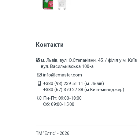
Технічне LED та люмінісцентне
освітлення
LED Прожектори
Вуличні світильники,
Промислове освітлення
Контакти
Вуличні світильники LED Eltis
ЗОВНІШНІ СЕРІЇ
електрофурнітури (ІР20, ІР44,
м. Львів, вул. О.Степанівни, 45. / філія у м. Київ
ІР54)
вул. Васильківська 100-а
info@emaster.com
Подовжувачі, вилки, колодки...
+380 (98) 239 51 11 (м. Львів)
Вимірювальні прилади
+380 (67) 370 27 88 (м.Київ-менеджер)
Батарейки, акумулятори,
Пн-Пт: 09:00-18:00
павербанки та аксесуари
Сб: 09:00-15:00
Інструмент
Вентилятори, вент.решітки,
повітроводи
ТМ "Елтіс" - 2026