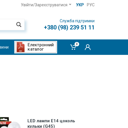
Увійти/Зареєструватися
УКР
РУС
Служба підтримки
+380 (98) 239 51 11
Електронний
0
вини
каталог
LED лампи Е14 цоколь
кульки (G45)