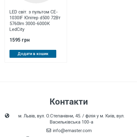
LED світ. з пультом CE-
1030IF Юпітер d500 72Вт
5760lm 3000-6000К
LedCity
1595 грн
Додати в кошик
Контакти
м. Львів, вул. О.Степанівни, 45. / філія у м. Київ, вул.
Васильківська 100-а
info@emaster.com