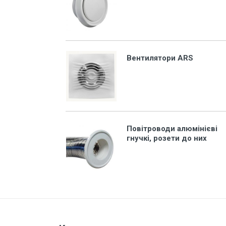
Захист від перепадів напруги,
безперебійне живлення,
блискавкозахист
Магнітні пускачі, контактори,
реле
Вентилятори ARS
Кнопки, перемикачі, пости...
Дзвоники, кнопки до дзвоників
Коробки монтажні і розподільчі
Щитки, бокси, панелі пластикові
Повітроводи алюмінієві
гнучкі, розети до них
Щитки, бокси металеві
Дверки ревізійні (металеві та
пластмасові)
LED Лампи (світлодіодні)
LED Панелі (світлодіодні)