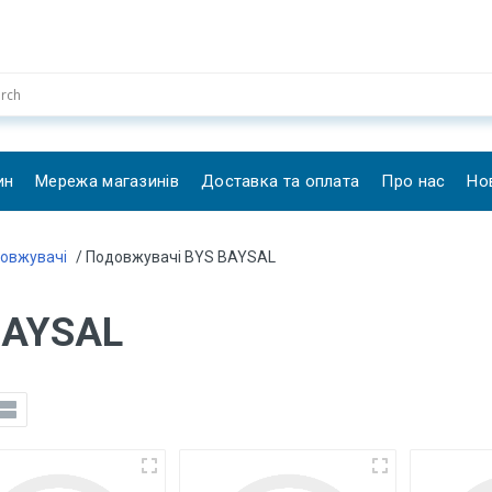
ин
Мережа магазинів
Доставка та оплата
Про нас
Но
овжувачі
/ Подовжувачі BYS BAYSAL
BAYSAL