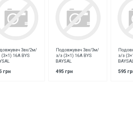
довжувач 3вх/2м/
Подовжувач 3вх/3м/
Подовж
з (3×1) 16А BYS
з/з (3×1) 16А BYS
з/з (3×
YSAL
BAYSAL
BAYSA
5 грн
495 грн
595 гр