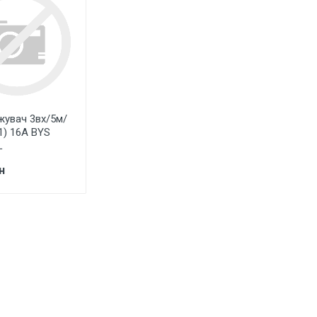
увач 3вх/5м/
1) 16А BYS
L
н