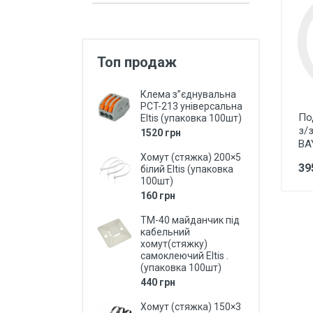
Захист від перепадів напруги,
безперебійне живлення,
блискавкозахист
Топ продаж
Магнітні пускачі, контактори,
реле
Клема з”єднувальна
Кнопки, перемикачі, пости...
PCT-213 універсальна
По
Eltis (упаковка 100шт)
Дзвоники, кнопки до дзвоників
з/
1520 грн
BA
Коробки монтажні і розподільчі
Хомут (стяжка) 200×5
39
білий Eltis (упаковка
Щитки, бокси, панелі пластикові
100шт)
160 грн
Щитки, бокси металеві
ТМ-40 майданчик під
Дверки ревізійні (металеві та
кабельний
пластмасові)
хомут(стяжку)
самоклеючий Eltis .
LED Лампи (світлодіодні)
(упаковка 100шт)
440 грн
LED Панелі (світлодіодні)
Хомут (стяжка) 150×3