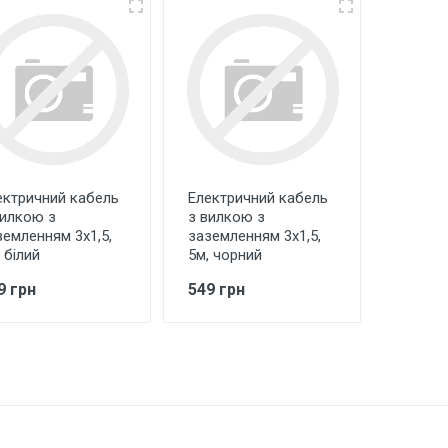
ектричний кабель
Електричний кабель
вилкою з
з вилкою з
земленням 3х1,5,
заземленням 3х1,5,
 білий
5м, чорний
9 грн
549 грн