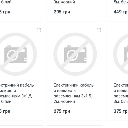
 білий
3м, чорний
5м, біл
5 грн
295 грн
449 гр
ектричний кабель
Електричний кабель
Електр
вилкою з
з вилкою з
з вилк
земленням 3х1,5,
заземленням 3х1,5,
заземл
 білий
2м, чорний
3м, біл
5 грн
275 грн
375 гр