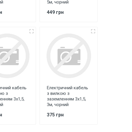
ий
5м, чорний
н
449 грн
ичний кабель
Електричний кабель
ою з
з вилкою з
енням 3х1,5,
заземленням 3х1,5,
ий
3м, чорний
н
375 грн