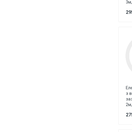
3м,
Лампи розжарювання
29
Лампи люмінісцентні
Лампи енергоощадні Е27, Е14,
E40
Лампи галогенні
Лампи промислові, для
вуличних світильників
LED стрічки та модулі, блоки
живлення, світлові шнури,
світлодіодні гірлянди
Технічне освітлення під лампу
Ел
Е27 цоколь
з 
за
Точкове освітлення
2м,
Декоративне освітлення
27
Садово-паркове освітлення