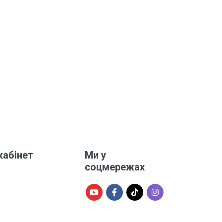
кабінет
Ми у
соцмережах