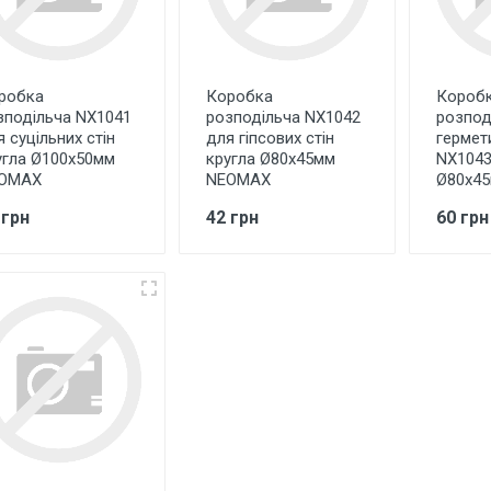
робка
Коробка
Короб
зподільча NX1041
розподільча NX1042
розпод
 суцільних стін
для гіпсових стін
гермет
угла Ø100х50мм
кругла Ø80х45мм
NX1043
OMAX
NEOMAX
Ø80х4
 грн
42 грн
60 грн