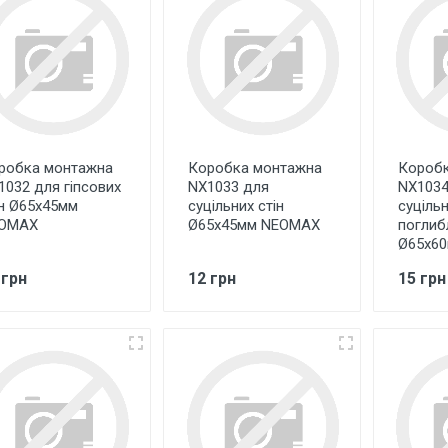
робка монтажна
Коробка монтажна
Коробк
1032 для гіпсових
NX1033 для
NX1034
ін Ø65х45мм
суцільних стін
суцільн
OMAX
Ø65х45мм NEOMAX
поглиб
Ø65х6
 грн
12 грн
15 грн