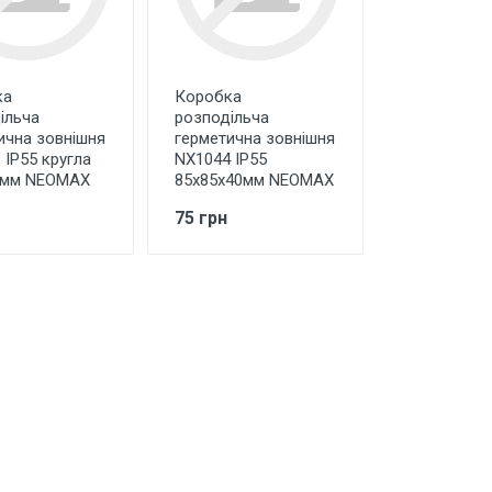
ка
Коробка
ільча
розподільча
ична зовнішня
герметична зовнішня
 IP55 кругла
NX1044 IP55
5мм NEOMAX
85х85х40мм NEOMAX
75 грн