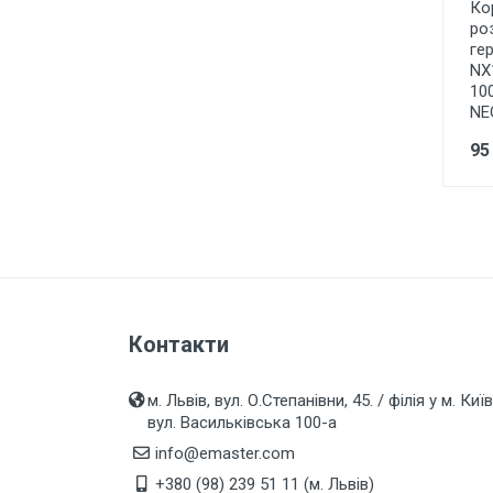
Ко
Лампи розжарювання
ро
ге
Лампи люмінісцентні
NX
10
Лампи енергоощадні Е27, Е14,
E40
NE
Лампи галогенні
95
Лампи промислові, для
вуличних світильників
LED стрічки та модулі, блоки
живлення, світлові шнури,
світлодіодні гірлянди
Технічне освітлення під лампу
Е27 цоколь
Контакти
Точкове освітлення
м. Львів, вул. О.Степанівни, 45. / філія у м. Київ
Декоративне освітлення
вул. Васильківська 100-а
info@emaster.com
Садово-паркове освітлення
+380 (98) 239 51 11 (м. Львів)