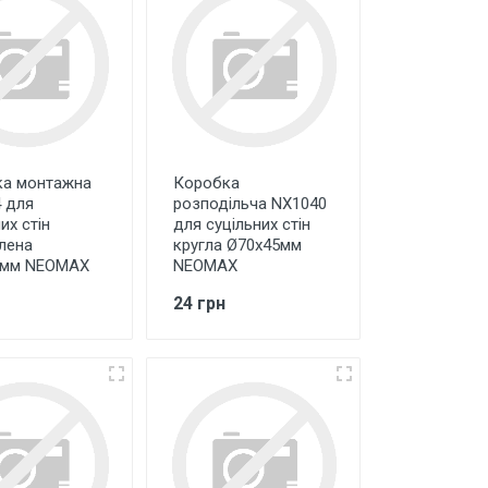
а монтажна
Коробка
 для
розподільча NX1040
их стін
для суцільних стін
лена
кругла Ø70х45мм
0мм NEOMAX
NEOMAX
24 грн