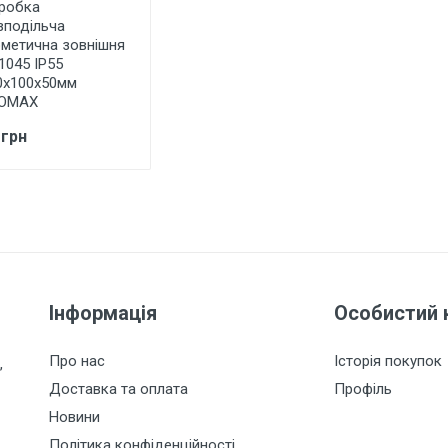
робка
зподільча
рметична зовнішня
1045 IP55
0х100х50мм
OMAX
 грн
Інформація
Особистий 
Про нас
Історія покупок
,
Доставка та оплата
Профіль
Новини
Політика конфіденційності