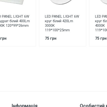
D PANEL LIGHT 6W
LED PANEL LIGHT 6W
LED PA
адрат білий 400Lm
круг білий 420Lm
круг б
00K 120*99*26mm
3000K
4000K
119*100*25mm
119*1
 грн
75 грн
75 грн
Інформація
Особистий 