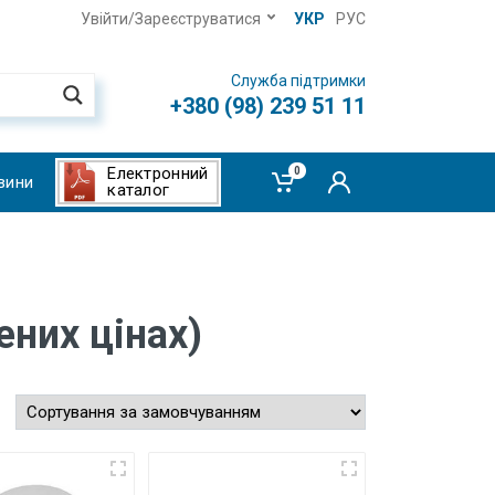
Увійти/Зареєструватися
УКР
РУС
Служба підтримки
+380 (98) 239 51 11
Електронний
0
вини
каталог
них цінах)