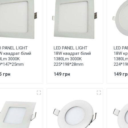
D PANEL LIGHT
LED PANEL LIGHT
LED PA
W квадрат білий
18W квадрат білий
18W кр
0Lm 3000K
1380Lm 3000K
1380Lm
9*147*25mm
225*198*28mm
224*1
5 грн
149 грн
149 гр