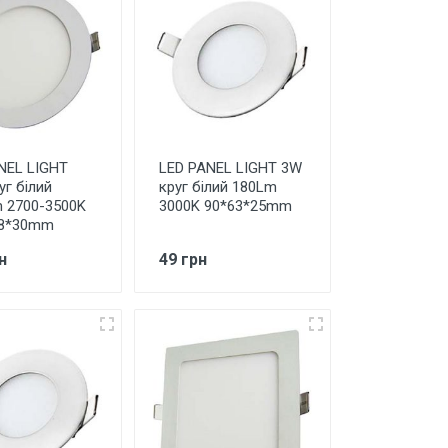
NEL LIGHT
LED PANEL LIGHT 3W
уг білий
круг білий 180Lm
 2700-3500K
3000K 90*63*25mm
98*30mm
н
49 грн