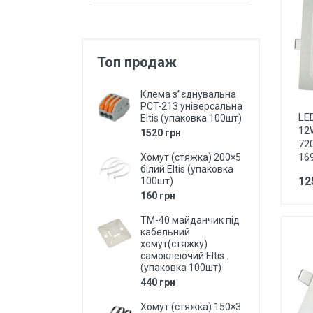
Захист від перепадів напруги,
безперебійне живлення,
блискавкозахист
Топ продаж
Магнітні пускачі, контактори,
реле
Клема з”єднувальна
Кнопки, перемикачі, пости...
PCT-213 універсальна
LE
Eltis (упаковка 100шт)
Дзвоники, кнопки до дзвоників
12
1520 грн
72
Коробки монтажні і розподільчі
16
Хомут (стяжка) 200×5
білий Eltis (упаковка
Щитки, бокси, панелі пластикові
12
100шт)
160 грн
Щитки, бокси металеві
ТМ-40 майданчик під
Дверки ревізійні (металеві та
кабельний
пластмасові)
хомут(стяжку)
самоклеючий Eltis .
LED Лампи (світлодіодні)
(упаковка 100шт)
440 грн
LED Панелі (світлодіодні)
Хомут (стяжка) 150×3