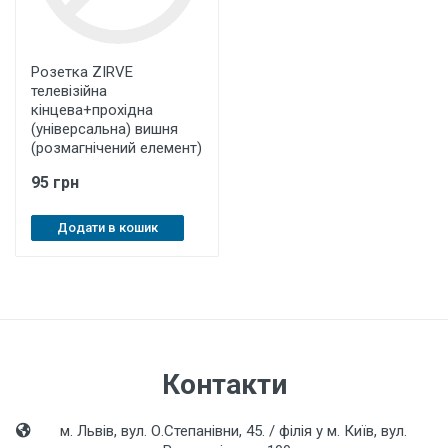
Розетка ZIRVE
телевізійна
кінцева+прохідна
(універсальна) вишня
(розмагнічений елемент)
95 грн
Додати в кошик
Контакти
м. Львів, вул. О.Степанівни, 45. / філія у м. Київ, вул.