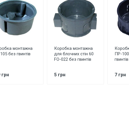
робка монтажна
Коробка монтажна
Коробк
-105 без гвинтів
для блочних стін 60
ПР-100
FO-022 без гвинтів
гвинті
9 грн
5 грн
7 грн