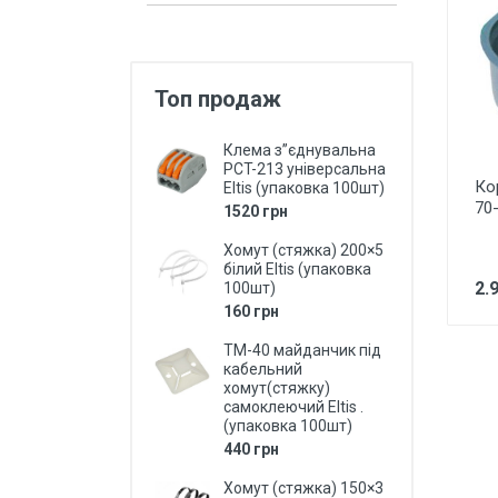
Захист від перепадів напруги,
безперебійне живлення,
блискавкозахист
Топ продаж
Магнітні пускачі, контактори,
реле
Клема з”єднувальна
Кнопки, перемикачі, пости...
PCT-213 універсальна
Ко
Eltis (упаковка 100шт)
Дзвоники, кнопки до дзвоників
70
1520 грн
Коробки монтажні і розподільчі
Хомут (стяжка) 200×5
білий Eltis (упаковка
Щитки, бокси, панелі пластикові
2.
100шт)
160 грн
Щитки, бокси металеві
ТМ-40 майданчик під
Дверки ревізійні (металеві та
кабельний
пластмасові)
хомут(стяжку)
самоклеючий Eltis .
LED Лампи (світлодіодні)
(упаковка 100шт)
440 грн
LED Панелі (світлодіодні)
Хомут (стяжка) 150×3