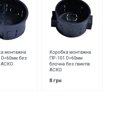
а монтажна
Коробка монтажна
 D=60мм без
ПР-101 D=60мм
в АСКО
блочна без гвинтів
АСКО
8 грн