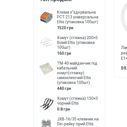
Захист від перепадів напруги,
безперебійне живлення,
Клема з”єднувальна
блискавкозахист
PCT-213 універсальна
Eltis (упаковка 100шт)
Магнітні пускачі, контактори,
1520 грн
реле
Хомут (стяжка) 200×5
Кнопки, перемикачі, пости...
білий Eltis (упаковка
100шт)
Лам
Дзвоники, кнопки до дзвоників
ре
160 грн
Е1
Коробки монтажні і розподільчі
ТМ-40 майданчик під
59
кабельний
Щитки, бокси, панелі пластикові
хомут(стяжку)
самоклеючий Eltis .
Щитки, бокси металеві
(упаковка 100шт)
440 грн
Дверки ревізійні (металеві та
пластмасові)
Хомут (стяжка) 150×3
чорний Eltis
LED Лампи (світлодіодні)
0.8 грн
LED Панелі (світлодіодні)
JXB-16/35 клемник на
Din-рейку сірий Eltis