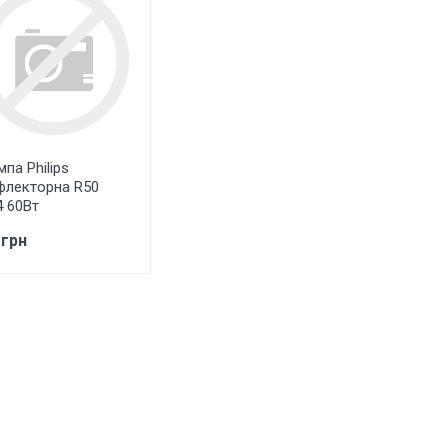
па Philips
флекторна R50
4 60Вт
 грн