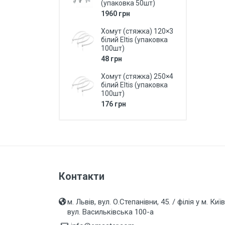
Технічне LED та люмінісцентне
(упаковка 50шт)
освітлення
1960 грн
LED Прожектори
Хомут (стяжка) 120×3
білий Eltis (упаковка
Вуличні світильники,
100шт)
Промислове освітлення
48 грн
Вуличні світильники LED Eltis
Хомут (стяжка) 250×4
білий Eltis (упаковка
ЗОВНІШНІ СЕРІЇ
100шт)
електрофурнітури (ІР20, ІР44,
176 грн
ІР54)
Подовжувачі, вилки, колодки...
Вимірювальні прилади
Батарейки, акумулятори,
павербанки та аксесуари
Контакти
Інструмент
м. Львів, вул. О.Степанівни, 45. / філія у м. Київ
Вентилятори, вент.решітки,
вул. Васильківська 100-а
повітроводи