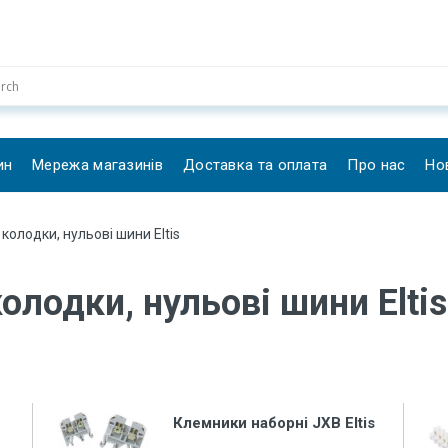
ин
Мережа магазинів
Доставка та оплата
Про нас
Но
колодки, нульові шини Eltis
олодки, нульові шини Eltis
Клемники наборні JXB Eltis