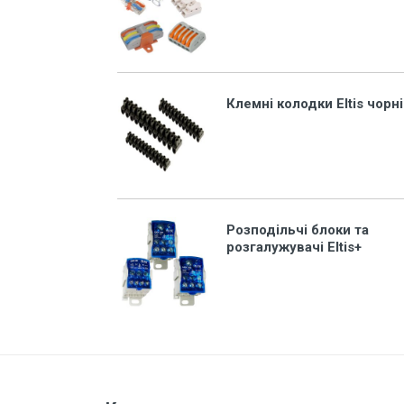
Захист від перепадів напруги,
безперебійне живлення,
блискавкозахист
Магнітні пускачі, контактори,
реле
Клемні колодки Eltis чорні
Кнопки, перемикачі, пости...
Дзвоники, кнопки до дзвоників
Коробки монтажні і розподільчі
Щитки, бокси, панелі пластикові
Розподільчі блоки та
розгалужувачі Eltis+
Щитки, бокси металеві
Дверки ревізійні (металеві та
пластмасові)
LED Лампи (світлодіодні)
LED Панелі (світлодіодні)