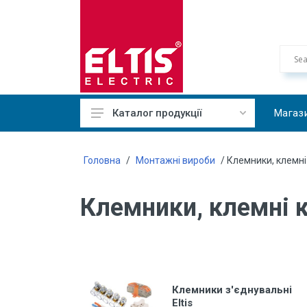
Магаз
Каталог продукції
Кабельно-провідникова
продукція
Головна
/
Монтажні вироби
/ Клемники, клемні 
Системи електричного обігріву
Клемники, клемні к
Засоби для прокладки, монтажу
і кріплення кабеля
Монтажні вироби
Автоматичні вимикачі, ПЗВ,
контактори
Клемники з'єднувальні
Пристрої автоматики
Eltis