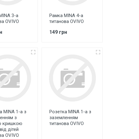
MINA 3-а
Рамка MINA 4-а
ва OVIVO
титанова OVIVO
н
149 грн
а MINA 1-а з
Розетка MINA 1-а з
енням з
заземленням
ю кришкою
титанова OVIVO
від дітей
ва OVIVO