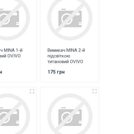
ч MINA 1-й
Вимикач MINA 2-й
вий OVIVO
підсвіткою
титановий OVIVO
н
175 грн