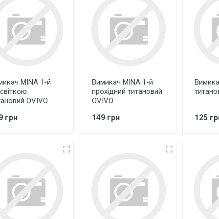
микач MINA 1-й
Вимикач MINA 1-й
Вимика
дсвіткою
прохідний титановий
титано
тановий OVIVO
OVIVO
9 грн
149 грн
125 гр