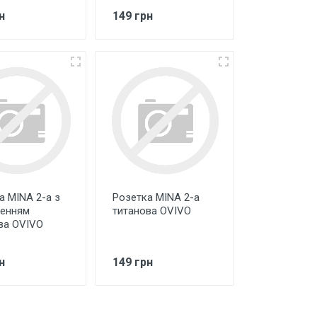
н
149 грн
а MINA 2-а з
Розетка MINA 2-а
енням
титанова OVIVO
ва OVIVO
н
149 грн