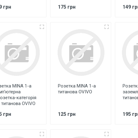
9 грн
175 грн
149 гр
зетка MINA 1-а
Розетка MINA 1-а
Розетк
мп’ютерна
титанова OVIVO
заземл
розетка-категорія
титано
) титанова OVIVO
5 грн
125 грн
195 гр