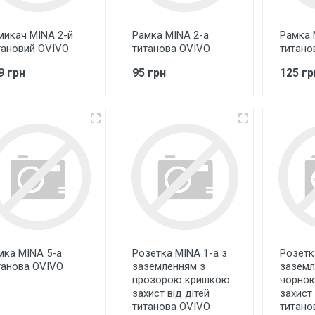
микач MINA 2-й
Рамка MINA 2-а
Рамка 
тановий OVIVO
титанова OVIVO
титано
9 грн
95 грн
125 гр
мка MINA 5-а
Розетка MINA 1-а з
Розетк
танова OVIVO
заземленням з
заземл
прозорою кришкою
чорно
захист від дітей
захист 
титанова OVIVO
титано