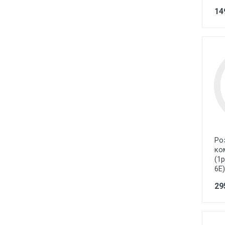
Лампи розжарювання
14
Лампи люмінісцентні
Лампи енергоощадні Е27, Е14,
E40
Лампи галогенні
Лампи промислові, для
вуличних світильників
LED стрічки та модулі, блоки
живлення, світлові шнури,
світлодіодні гірлянди
Ро
Технічне освітлення під лампу
ко
Е27 цоколь
(1
6Е
Точкове освітлення
29
Декоративне освітлення
Садово-паркове освітлення