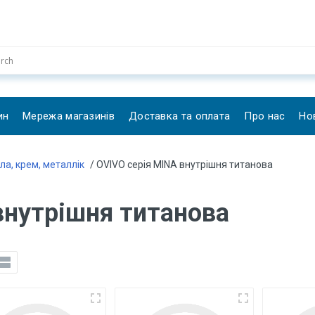
ин
Мережа магазинів
Доставка та оплата
Про нас
Но
ла, крем, металлік
/ OVIVO серія MINA внутрішня титанова
внутрішня титанова