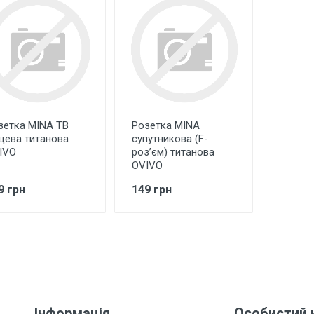
зетка MINA TВ
Розетка MINA
нцева титанова
супутникова (F-
IVO
роз’єм) титанова
OVIVO
9 грн
149 грн
Інформація
Особистий 