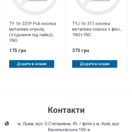
TY 16-231P Pcb кнопка
TYJ 16-311 кнопка
металева опукла,
металева пласка з фікс.,
(з’єднання під пайку),
1NO+1NC.
1NO.
175 грн
375 грн
Додати в кошик
Додати в кошик
Контакти
м. Львів, вул. О.Степанівни, 45. / філія у м. Київ, вул.
Васильківська 100-а