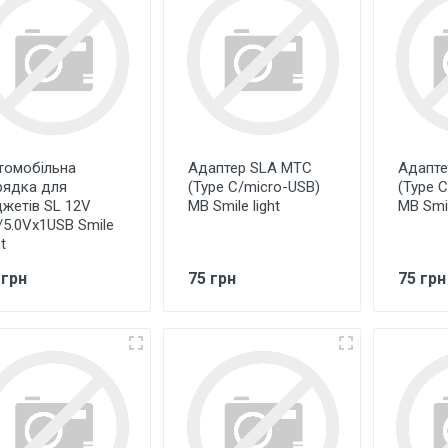
томобільна
Адаптер SLA MTC
Адапте
рядка для
(Type C/micro-USB)
(Type 
джетів SL 12V
MB Smile light
MB Smil
/5.0Vx1USB Smile
ht
 грн
75 грн
75 грн