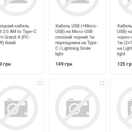
рядний кабель
Кабель USB (+Micro-
Кабель
B 2.0 AM to Type-C
USB) на Micro-USB
USB) н
0m Grand-X (PC-
плоский чорний 1м
чорно-
W) білий
перехідники на Type-
1м (2×1
C i Lightning Smile
на Ligh
light
light
9 грн
149 грн
125 гр