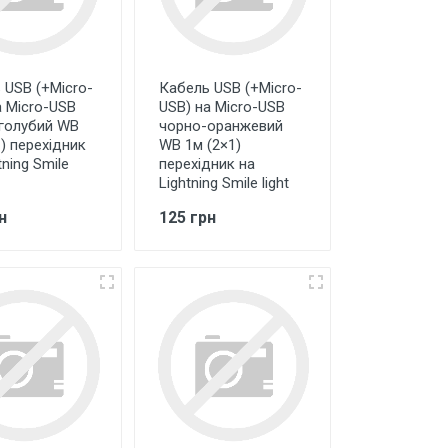
 USB (+Micro-
Кабель USB (+Micro-
а Micro-USB
USB) на Micro-USB
голубий WB
чорно-оранжевий
) перехідник
WB 1м (2×1)
tning Smile
перехідник на
Lightning Smile light
н
125 грн