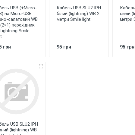
бель USB (+Micro-
Кабель USB SLU2 IPH
Кабель
B) на Micro-USB
білий (lightning) WB 2
синій (
рно-салатовий WB
метри Smile light
метри S
 (2×1) перехідник
Lightning Smile
ht
5 грн
95 грн
95 грн
бель USB SLU2 IPH
ний (lightning) WB