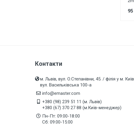
2m 
Настільні світ., Ліхтарі,
Переноски
95
Комплектуючі до світильників
EL-BI Zirve,Tuna Біла і Кремова
електрофурнітура внутрішня
EL-BI Zirve Дерево
електрофурнітура внутрішня
EL-BI Zirve Металік
Контакти
електрофурнітура внутрішня
EL-BI ZENA біла, кремова і чорна
глянцева електрофурнітура
м. Львів, вул. О.Степанівни, 45. / філія у м. Київ
внутрішня
вул. Васильківська 100-а
info@emaster.com
EL-BI ZENA Металік, Дерево,
Колір електрофурнітура
+380 (98) 239 51 11 (м. Львів)
внутрішня
+380 (67) 370 27 88 (м.Київ-менеджер)
EL-BI NEO Біла
Пн-Пт: 09:00-18:00
електрофурнітура (розпродаж
Сб: 09:00-15:00
по зниженій ціні)