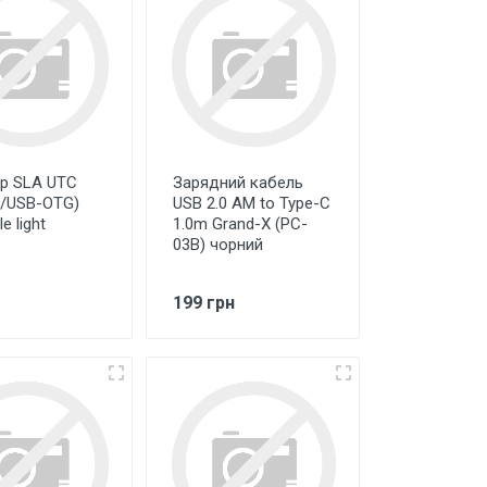
р SLA UTC
Зарядний кабель
C/USB-OTG)
USB 2.0 AM to Type-C
e light
1.0m Grand-X (PC-
03B) чорний
199 грн