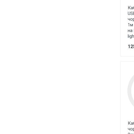
Лампи розжарювання
Ка
US
Лампи люмінісцентні
чо
1м
Лампи енергоощадні Е27, Е14,
E40
на 
lig
Лампи галогенні
12
Лампи промислові, для
вуличних світильників
LED стрічки та модулі, блоки
живлення, світлові шнури,
світлодіодні гірлянди
Технічне освітлення під лампу
Е27 цоколь
Точкове освітлення
Декоративне освітлення
Ка
Садово-паркове освітлення
чор