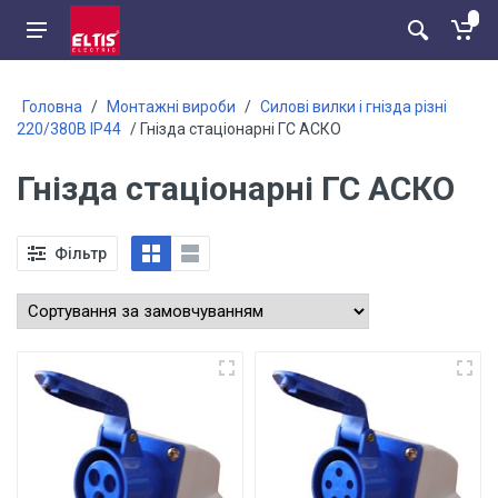
Головна
/
Монтажні вироби
/
Силові вилки і гнізда різні
220/380В IP44
/ Гнізда стаціонарні ГС АСКО
Гнізда стаціонарні ГС АСКО
Фільтр