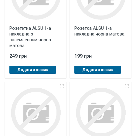
Розететка ALSU 1-а
Розетка ALSU 1-а
накладна з
накладна чорна матова
заземленням чорна
матова
249 грн
199 грн
Додати в кошик
Додати в кошик