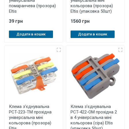
універсальна
універсальна міні
помаранчева (прозора)
кольорова (прозора)
Eltis
Eltis (упаковка 50шт)
39 грн
1560 грн
Додати в кошик
Додати в кошик
Клема з’єднувальна
Клема з’єднувальна
PCT-223-TM прохідна
PCT-422-OМ прохідна 2
універсальна міні
в 4 універсальна міні
кольорова (прозора)
кольорова (сіра) Eltis
Eltis
(упаковка 50шт)