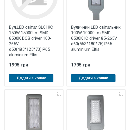
Вул.LED світил.SL019C
Вуличний LED світильник
150W 15000Lm SMD
100W 10000Lm SMD
6500K DOB driver 100-
6500K IC driver 85-265V
265V
d60(563*180*75)IP65
d50(485*125*73)IP65
aluminium Eltis
aluminium Eltis
1995 грн
1795 грн
Додати в кошик
Додати в кошик