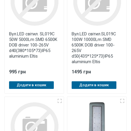
Вул.LED світил. SL019C
Вул.LED світил.SL019C
50W 5000Lm SMD 6500K
100W 10000Lm SMD
DOB driver 100-265V
6500K DOB driver 100-
d40(380*105*73)IP65
265V
aluminium Eltis
d50(435*125*73)IP65
aluminium Eltis
995 грн
1495 грн
Додати в кошик
Додати в кошик