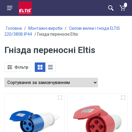
Головна
/
Монтажні вироби
/
Силові вилки і гнізда ELTIS
220/380В IP44
/ Гнізда переносні Eltis
Гнізда переносні Eltis
Фільтр