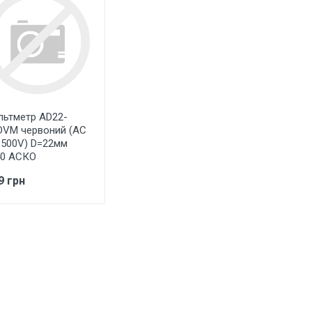
льтметр AD22-
DVM червоний (АС
-500V) D=22мм
40 АСКО
9 грн