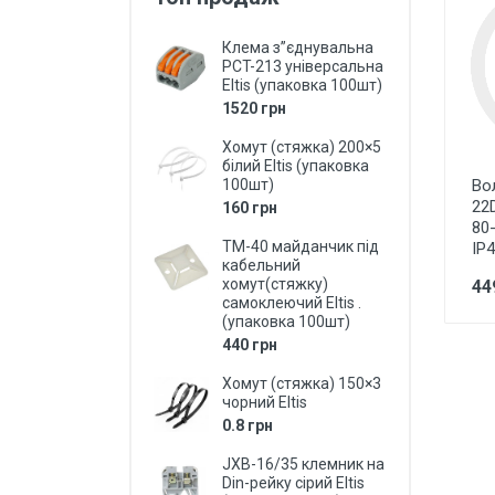
Захист від перепадів напруги,
безперебійне живлення,
Клема з”єднувальна
блискавкозахист
PCT-213 універсальна
Eltis (упаковка 100шт)
Магнітні пускачі, контактори,
1520 грн
реле
Хомут (стяжка) 200×5
Кнопки, перемикачі, пости...
білий Eltis (упаковка
100шт)
Во
Дзвоники, кнопки до дзвоників
22
160 грн
80
Коробки монтажні і розподільчі
ТМ-40 майданчик під
ІР
кабельний
Щитки, бокси, панелі пластикові
хомут(стяжку)
44
самоклеючий Eltis .
Щитки, бокси металеві
(упаковка 100шт)
440 грн
Дверки ревізійні (металеві та
пластмасові)
Хомут (стяжка) 150×3
чорний Eltis
LED Лампи (світлодіодні)
0.8 грн
LED Панелі (світлодіодні)
JXB-16/35 клемник на
Din-рейку сірий Eltis