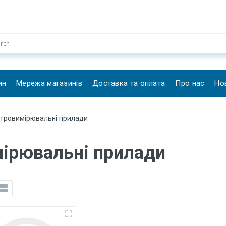
ин
Мережа магазинів
Доставка та оплата
Про нас
Но
ктровимірювальні прилади
ірювальні прилади