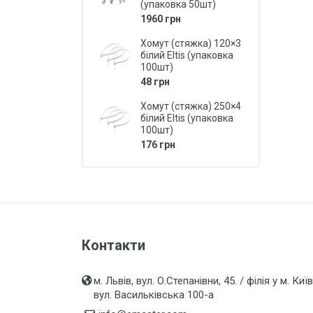
Технічне LED та люмінісцентне
(упаковка 50шт)
освітлення
1960 грн
LED Прожектори
Хомут (стяжка) 120×3
білий Eltis (упаковка
Вуличні світильники,
100шт)
Промислове освітлення
48 грн
Вуличні світильники LED Eltis
Хомут (стяжка) 250×4
білий Eltis (упаковка
ЗОВНІШНІ СЕРІЇ
100шт)
електрофурнітури (ІР20, ІР44,
176 грн
ІР54)
Подовжувачі, вилки, колодки...
Вимірювальні прилади
Батарейки, акумулятори,
павербанки та аксесуари
Контакти
Інструмент
м. Львів, вул. О.Степанівни, 45. / філія у м. Київ
Вентилятори, вент.решітки,
вул. Васильківська 100-а
повітроводи