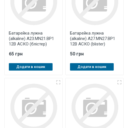
Батарейка лужна
Батарейка лужна
(аlkaline) A23.MN21.BP1
(аlkaline) A27.MN27.BP1
12B АСКО (блістер)
12В АСКО (blister)
65 грн
50 грн
Додати в кошик
Додати в кошик