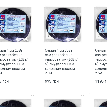
кція 1,0м 20Вт
Секція 1,5м 30Вт
Секція 
м.рег.кабель з
сам.рег.кабель з
сам.рег
рмостатом (20Вт/
термостатом (20Вт/
термос
 змуфтований з
м) змуфтований з
м) зму
лодним вводом
холодним вводом
холодн
5м
2,5м
2,5м
5 грн
995 грн
1195 г