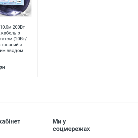
 10,0м 200Вт
.кабель з
татом (20Вт/
фтований з
им вводом
рн
кабінет
Ми у
соцмережах