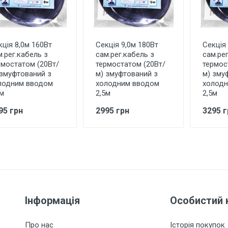
кція 8,0м 160Вт
Секція 9,0м 180Вт
Секція
м.рег.кабель з
сам.рег.кабель з
сам.рег
рмостатом (20Вт/
термостатом (20Вт/
термос
 змуфтований з
м) змуфтований з
м) зму
лодним вводом
холодним вводом
холодн
5м
2,5м
2,5м
95 грн
2995 грн
3295 г
Інформація
Особистий 
Про нас
Історія покупок
,