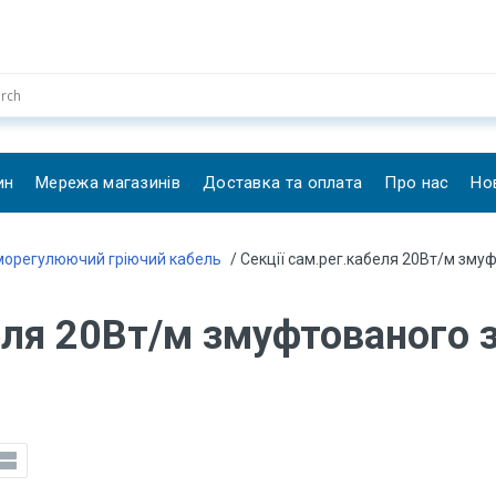
ин
Мережа магазинів
Доставка та оплата
Про нас
Но
морегулюючий гріючий кабель
/ Секції сам.рег.кабеля 20Вт/м зм
беля 20Вт/м змуфтованого