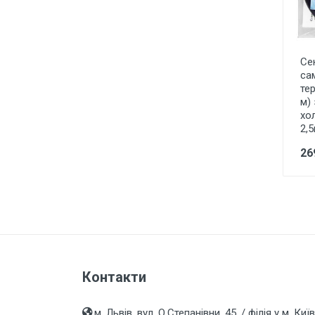
Лампи розжарювання
Лампи люмінісцентні
Лампи енергоощадні Е27, Е14,
Се
E40
са
те
Лампи галогенні
м)
хо
Лампи промислові, для
2,
вуличних світильників
26
LED стрічки та модулі, блоки
живлення, світлові шнури,
світлодіодні гірлянди
Технічне освітлення під лампу
Е27 цоколь
Точкове освітлення
Декоративне освітлення
Контакти
Садово-паркове освітлення
м. Львів, вул. О.Степанівни, 45. / філія у м. Київ