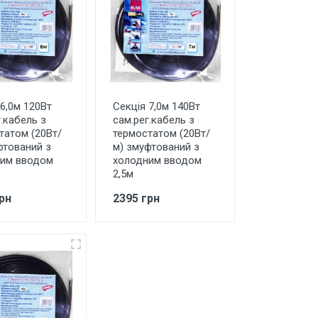
 6,0м 120Вт
Секція 7,0м 140Вт
.кабель з
сам.рег.кабель з
татом (20Вт/
термостатом (20Вт/
фтований з
м) змуфтований з
им вводом
холодним вводом
2,5м
рн
2395 грн