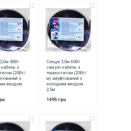
2,0м 40Вт
Секція 3,0м 60Вт
.кабель з
сам.рег.кабель з
татом (20Вт/
термостатом (20Вт/
фтований з
м) змуфтований з
им вводом
холодним вводом
2,5м
рн
1495 грн