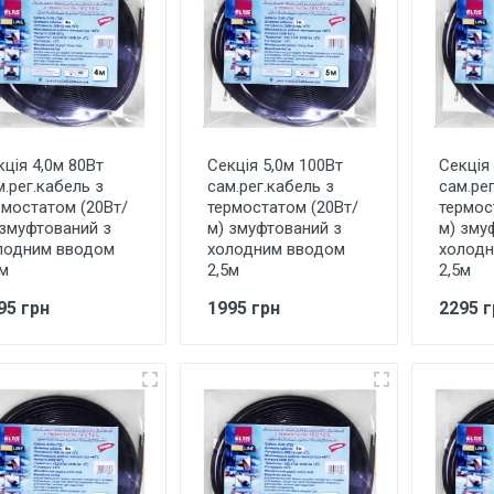
кція 4,0м 80Вт
Секція 5,0м 100Вт
Секція
м.рег.кабель з
сам.рег.кабель з
сам.рег
рмостатом (20Вт/
термостатом (20Вт/
термос
 змуфтований з
м) змуфтований з
м) зму
лодним вводом
холодним вводом
холодн
5м
2,5м
2,5м
95 грн
1995 грн
2295 г