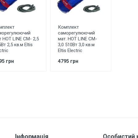
мплект
Комплект
морегулюючий
саморегулюючий
т HOT LINE СМ- 2,5
мат. HOT LINE СМ-
Вт 2,5 кв.м Eltis
3,0 510Вт 3,0 кв.м
ctric
Eltis Electric
95 грн
4795 грн
Інформація
Особистий 