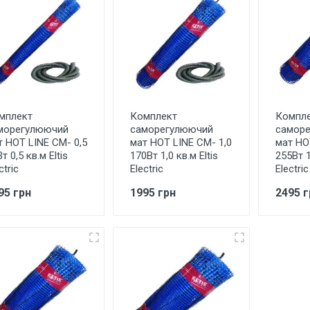
мплект
Комплект
Компл
морегулюючий
саморегулюючий
самор
т HOT LINE СМ- 0,5
мат HOT LINE СМ- 1,0
мат HO
т 0,5 кв.м Eltis
170Вт 1,0 кв.м Eltis
255Вт 1
ctric
Electric
Electric
95 грн
1995 грн
2495 г