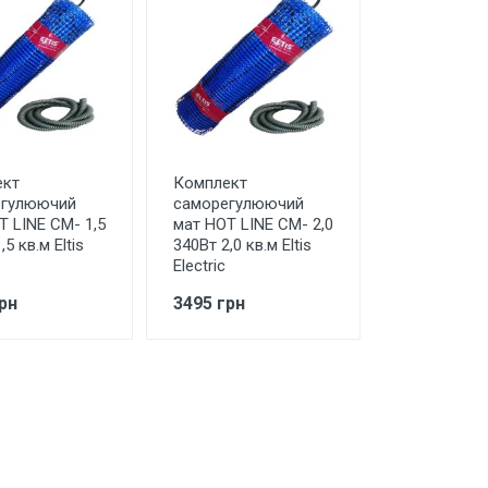
ект
Комплект
егулюючий
саморегулюючий
T LINE СМ- 1,5
мат HOT LINE СМ- 2,0
,5 кв.м Eltis
340Вт 2,0 кв.м Eltis
Electric
рн
3495 грн