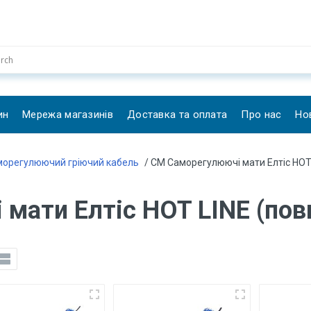
ин
Мережа магазинів
Доставка та оплата
Про нас
Но
морегулюючий гріючий кабель
/ СМ Саморегулюючі мати Елтіс HOT
мати Елтіс HOT LINE (пов