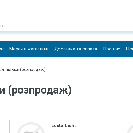
ин
Мережа магазинів
Доставка та оплата
Про нас
Но
ра, підвіси (розпродаж)
си (розпродаж)
LusterLicht