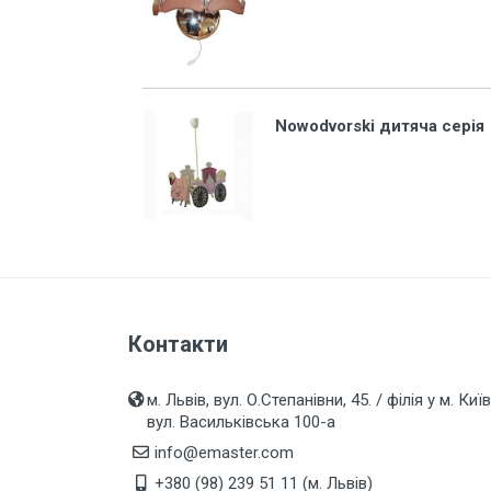
Захист від перепадів напруги,
безперебійне живлення,
блискавкозахист
Магнітні пускачі, контактори,
реле
Nowodvorski дитяча серія
Кнопки, перемикачі, пости...
Дзвоники, кнопки до дзвоників
Коробки монтажні і розподільчі
Щитки, бокси, панелі пластикові
Щитки, бокси металеві
Контакти
Дверки ревізійні (металеві та
пластмасові)
м. Львів, вул. О.Степанівни, 45. / філія у м. Київ
LED Лампи (світлодіодні)
вул. Васильківська 100-а
info@emaster.com
LED Панелі (світлодіодні)
+380 (98) 239 51 11 (м. Львів)