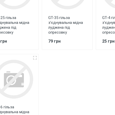
25 гільза
GT-35 гільза
GT-4 гі
єднувальна мідна
з’єднувальна мідна
з’єдну
джена під
луджена під
луджен
ресовку
опресовку
опресо
 грн
79 грн
25 грн
6 гільза
єднувальна мідна