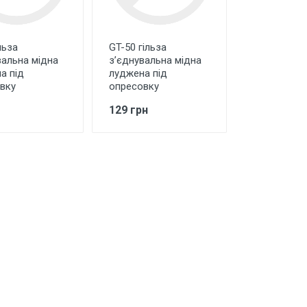
льза
GT-50 гільза
вальна мідна
з’єднувальна мідна
а під
луджена під
вку
опресовку
129 грн