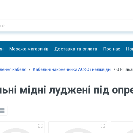
ин
Мережа магазинів
Доставка та оплата
Про нас
Но
плення кабеля
/
Кабельні наконечники АСКО і неліквідні
/ GT-Гіль
льні мідні луджені під оп