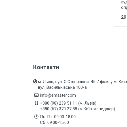
лу
Лампи розжарювання
оп
Лампи люмінісцентні
29
Лампи енергоощадні Е27, Е14,
E40
Лампи галогенні
Лампи промислові, для
вуличних світильників
LED стрічки та модулі, блоки
Контакти
живлення, світлові шнури,
світлодіодні гірлянди
м. Львів, вул. О.Степанівни, 45. / філія у м. Київ
Технічне освітлення під лампу
Е27 цоколь
вул. Васильківська 100-а
info@emaster.com
Точкове освітлення
+380 (98) 239 51 11 (м. Львів)
Декоративне освітлення
+380 (67) 370 27 88 (м.Київ-менеджер)
Пн-Пт: 09:00-18:00
Садово-паркове освітлення
Сб: 09:00-15:00