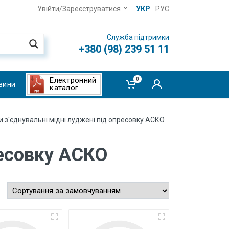
Увійти/Зареєструватися
УКР
РУС
Служба підтримки
+380 (98) 239 51 11
Електронний
0
вини
каталог
зи з'єднувальні мідні луджені під опресовку АСКО
ресовку АСКО