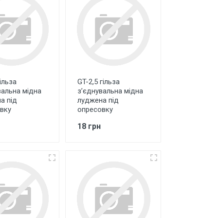
ільза
GT-2,5 гільза
вальна мідна
з’єднувальна мідна
а під
луджена під
вку
опресовку
18 грн