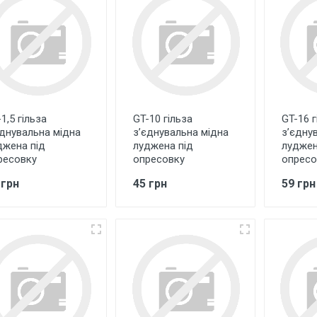
1,5 гільза
GT-10 гільза
GT-16 г
єднувальна мідна
з’єднувальна мідна
з’єдну
джена під
луджена під
луджен
ресовку
опресовку
опресо
 грн
45 грн
59 грн