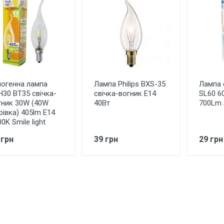
логенна лампа
Лампа Philips BXS-35
Лампа 
H30 BT35 свічка-
свічка-вогник Е14
SL60 6
гник 30W (40W
40Вт
700Lm S
рівка) 405lm E14
0K Smile light
 грн
39 грн
29 грн