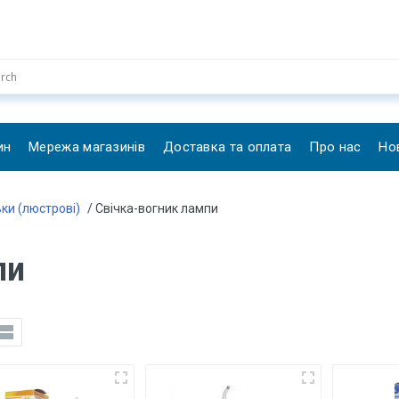
ин
Мережа магазинів
Доставка та оплата
Про нас
Но
ьки (люстрові)
/ Свічка-вогник лампи
пи