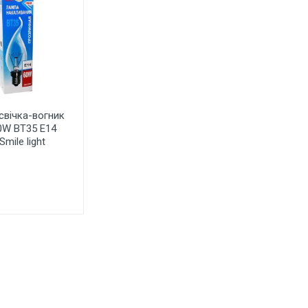
свічка-вогник
0W BT35 E14
mile light