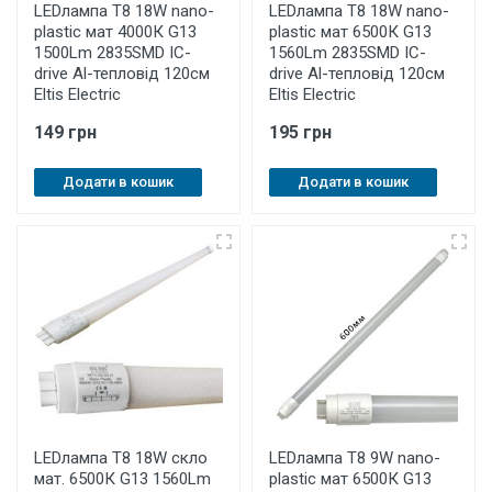
LEDлампа Т8 18W nano-
LEDлампа Т8 18W nano-
plastic мат 4000К G13
plastic мат 6500К G13
1500Lm 2835SMD IC-
1560Lm 2835SMD IC-
drive Al-тепловід 120см
drive Al-тепловід 120см
Eltis Electric
Eltis Electric
149 грн
195 грн
Додати в кошик
Додати в кошик
LEDлампа Т8 18W скло
LEDлампа Т8 9W nano-
мат. 6500К G13 1560Lm
plastic мат 6500К G13