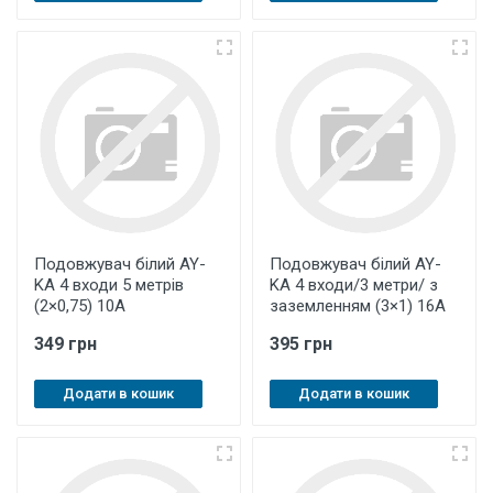
Подовжувач білий AY-
Подовжувач білий AY-
KA 4 входи 5 метрів
KA 4 входи/3 метри/ з
(2×0,75) 10А
заземленням (3×1) 16А
349 грн
395 грн
Додати в кошик
Додати в кошик