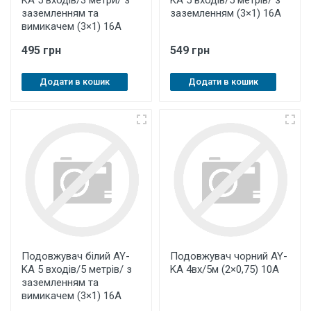
KA 5 входів/3 метри/ з
KA 5 входів/5 метрів/ з
заземленням та
заземленням (3×1) 16А
вимикачем (3×1) 16А
495 грн
549 грн
Додати в кошик
Додати в кошик
Подовжувач білий AY-
Подовжувач чорний AY-
KA 5 входів/5 метрів/ з
KA 4вх/5м (2×0,75) 10А
заземленням та
вимикачем (3×1) 16А