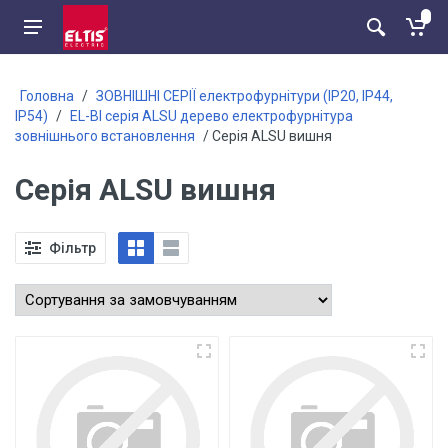
Головна
/
ЗОВНІШНІ СЕРІЇ електрофурнітури (ІР20, ІР44,
ІР54)
/
EL-BI серія ALSU дерево електрофурнітура
зовнішнього встановлення
/ Серія ALSU вишня
Серія ALSU вишня
Фільтр